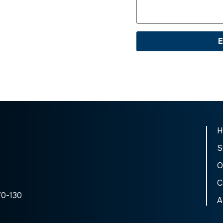
H
S
O
C
70-130
A