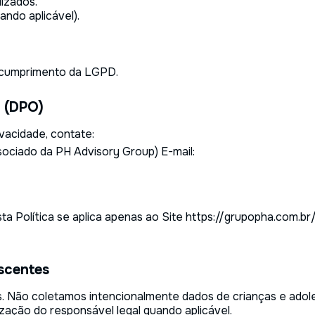
lizados.
ando aplicável).
scumprimento da LGPD.
o (DPO)
ivacidade, contate:
ociado da PH Advisory Group) E-mail:
marco@grupopha.com
Esta Política se aplica apenas ao Site https://grupopha.com.b
escentes
s. Não coletamos intencionalmente dados de crianças e adol
ização do responsável legal quando aplicável.